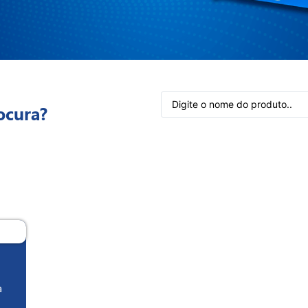
ocura?
a