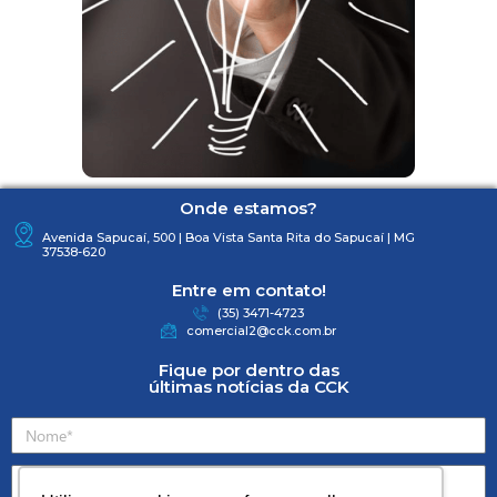
Onde estamos?
Avenida Sapucaí, 500 | Boa Vista Santa Rita do Sapucaí | MG
37538-620
Entre em contato!
(35) 3471-4723
comercial2@cck.com.br
Fique por dentro das
últimas notícias da CCK