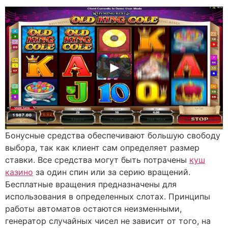
Бонусные средства обеспечивают большую свободу
выбора, так как клиент сам определяет размер
ставки. Все средства могут быть потрачены
куш
казино
за один спин или за серию вращений.
Бесплатные вращения предназначены для
использования в определенных слотах. Принципы
работы автоматов остаются неизменными,
генератор случайных чисел не зависит от того, на