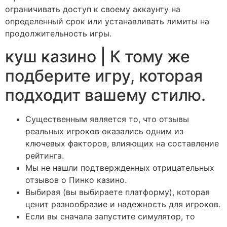
ограничивать доступ к своему аккаунту на
определенный срок или устанавливать лимиты на
продолжительность игры.
куш казино | К тому же
подберите игру, которая
подходит вашему стилю.
Существенным является то, что отзывы
реальных игроков оказались одним из
ключевых факторов, влияющих на составление
рейтинга.
Мы не нашли подтвержденных отрицательных
отзывов о Пинко казино.
Выбирая (вы выбираете платформу), которая
ценит разнообразие и надежность для игроков.
Если вы сначала запустите симулятор, то