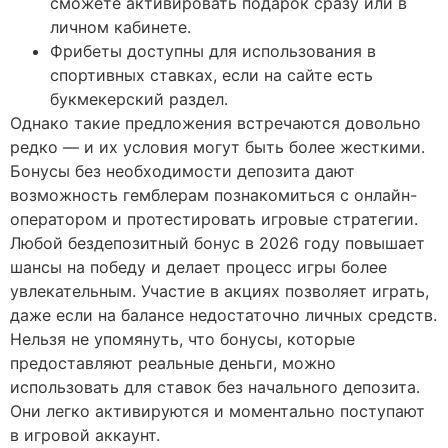
сможете активировать подарок сразу или в
личном кабинете.
Фрибеты доступны для использования в
спортивных ставках, если на сайте есть
букмекерский раздел.
Однако такие предложения встречаются довольно
редко — и их условия могут быть более жесткими.
Бонусы без необходимости депозита дают
возможность гемблерам познакомиться с онлайн-
оператором и протестировать игровые стратегии.
Любой бездепозитный бонус в 2026 году повышает
шансы на победу и делает процесс игры более
увлекательным. Участие в акциях позволяет играть,
даже если на балансе недостаточно личных средств.
Нельзя не упомянуть, что бонусы, которые
предоставляют реальные деньги, можно
использовать для ставок без начального депозита.
Они легко активируются и моментально поступают
в игровой аккаунт.