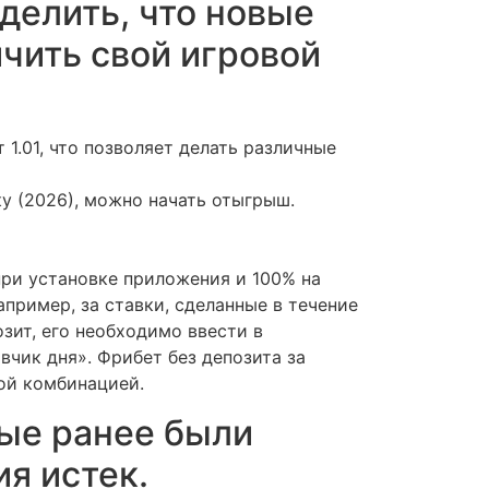
делить, что новые
чить свой игровой
1.01, что позволяет делать различные
у (2026), можно начать отыгрыш.
ри установке приложения и 100% на
пример, за ставки, сделанные в течение
зит, его необходимо ввести в
вчик дня». Фрибет без депозита за
ой комбинацией.
ые ранее были
ия истек.