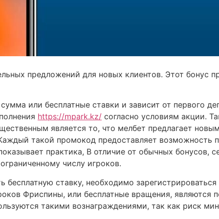
ельных предложений для новых клиентов. Этот бонус 
сумма или бесплатные ставки и зависит от первого де
ополнения
https://mpark.kz/
согласно условиям акции. Та
ущественным является то, что мелбет предлагает новы
 Каждый такой промокод предоставляет возможность по
 показывает практика, В отличие от обычных бонусов,
ограниченному числу игроков.
ь бесплатную ставку, необходимо зарегистрироваться 
роков Фриспины, или бесплатные вращения, являются 
ользуются такими вознаграждениями, так как риск ми