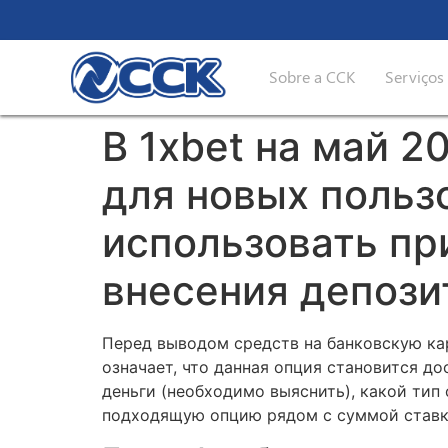
Sobre a CCK
Serviços
В 1xbet на май 2
для новых польз
использовать пр
внесения депози
Перед выводом средств на банковскую кар
означает, что данная опция становится д
деньги (необходимо выяснить), какой тип
подходящую опцию рядом с суммой став