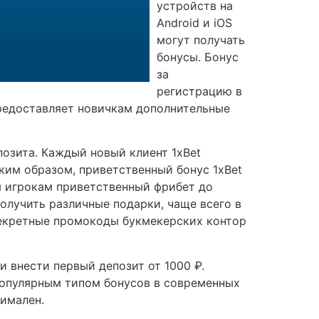
устройств на
Android и iOS
могут получать
бонусы. Бонус
за
регистрацию в
предоставляет новичкам дополнительные
позита. Каждый новый клиент 1xBet
ким образом, приветственный бонус 1xBet
м игрокам приветственный фрибет до
лучить различные подарки, чаще всего в
 секретные промокоды букмекерских контор
и внести первый депозит от 1000 ₽.
популярным типом бонусов в современных
нимален.