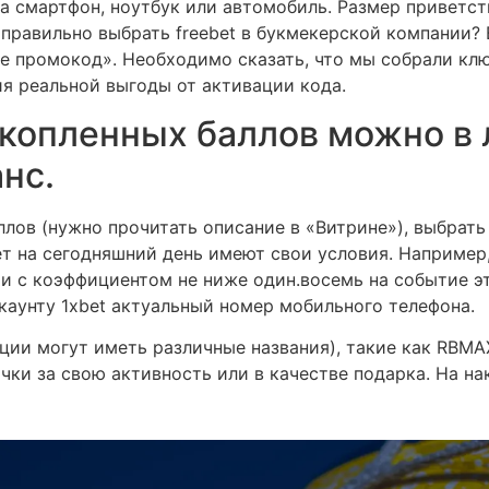
а смартфон, ноутбук или автомобиль. Размер приветст
 правильно выбрать freebet в букмекерской компании? 
е промокод». Необходимо сказать, что мы собрали кл
я реальной выгоды от активации кода.
акопленных баллов можно в
нс.
лов (нужно прочитать описание в «Витрине»), выбрать
ет на сегодняшний день имеют свои условия. Например
и с коэффициентом не ниже один.восемь на событие э
ккаунту 1xbet актуальный номер мобильного телефона.
ции могут иметь различные названия), такие как RBMAX
ки за свою активность или в качестве подарка. На н