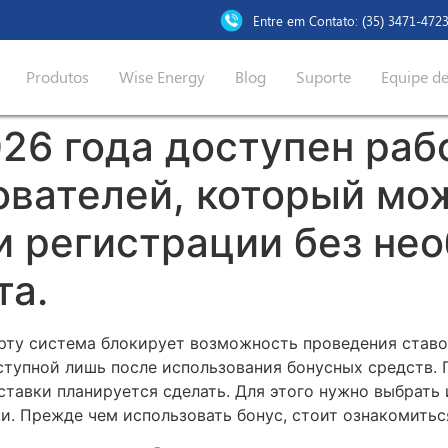
Entre em Contato: (35) 3471-472
Produtos
Wise Energy
Blog
Suporte
Equipe d
026 года доступен раб
ователей, который мо
и регистрации без не
та.
ту система блокирует возможность проведения ставок
оступной лишь после использования бонусных средств.
 ставки планируется сделать. Для этого нужно выбрать
ки.
Прежде чем использовать бонус, стоит ознакомитьс