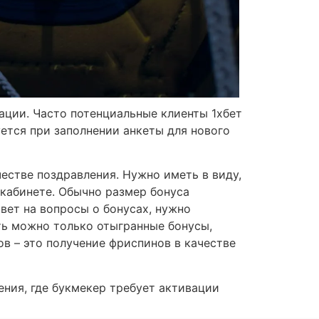
ации. Часто потенциальные клиенты 1хбет
уется при заполнении анкеты для нового
естве поздравления. Нужно иметь в виду,
 кабинете. Обычно размер бонуса
вет на вопросы о бонусах, нужно
ть можно только отыгранные бонусы,
ов – это получение фриспинов в качестве
ния, где букмекер требует активации