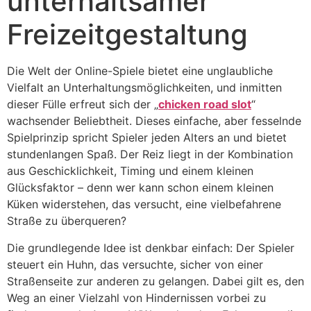
unterhaltsamer
Freizeitgestaltung
Die Welt der Online-Spiele bietet eine unglaubliche
Vielfalt an Unterhaltungsmöglichkeiten, und inmitten
dieser Fülle erfreut sich der „
chicken road slot
“
wachsender Beliebtheit. Dieses einfache, aber fesselnde
Spielprinzip spricht Spieler jeden Alters an und bietet
stundenlangen Spaß. Der Reiz liegt in der Kombination
aus Geschicklichkeit, Timing und einem kleinen
Glücksfaktor – denn wer kann schon einem kleinen
Küken widerstehen, das versucht, eine vielbefahrene
Straße zu überqueren?
Die grundlegende Idee ist denkbar einfach: Der Spieler
steuert ein Huhn, das versuchte, sicher von einer
Straßenseite zur anderen zu gelangen. Dabei gilt es, den
Weg an einer Vielzahl von Hindernissen vorbei zu