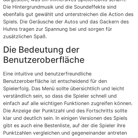
Die Hintergrundmusik und die Soundeffekte sind
ebenfalls gut gewählt und unterstreichen die Action des
Spiels. Die Geräusche der Autos und das Gackern des
Huhns tragen zur Spannung bei und sorgen für
zusätzlichen Spaß.
Die Bedeutung der
Benutzeroberfläche
Eine intuitive und benutzerfreundliche
Benutzeroberfläche ist entscheidend für den
Spielerfolg. Das Menü sollte übersichtlich und leicht
verständlich sein, so dass die Spieler schnell und
einfach auf alle wichtigen Funktionen zugreifen können.
Die Anzeige der Punktzahl und des Fortschritts sollte
klar und deutlich sein. In einigen Versionen des Spiels
gibt es auch eine Bestenliste, auf der die Spieler ihre
Punktzahlen vergleichen und gegeneinander antreten