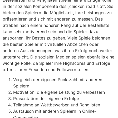
in der sozialen Komponente des „chicken road slot“. Sie
bieten den Spielern die Möglichkeit, ihre Leistungen zu
präsentieren und sich mit anderen zu messen. Das
Streben nach einem höheren Rang auf der Bestenliste
kann sehr motivierend sein und die Spieler dazu
anspornen, ihr Bestes zu geben. Viele Spiele belohnen
die besten Spieler mit virtuellen Abzeichen oder
anderen Auszeichnungen, was ihren Erfolg noch weiter
unterstreicht. Die sozialen Medien spielen ebenfalls eine
wichtige Rolle, da Spieler ihre Highscores und Erfolge
oft mit ihren Freunden und Followern teilen.
Vergleich der eigenen Punktzahl mit anderen
Spielern
Motivation, die eigene Leistung zu verbessern
Präsentation der eigenen Erfolge
Teilnahme an Wettbewerben und Ranglisten
Austausch mit anderen Spielern in Online-
Communities