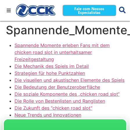
Fale com Nossos
Especialistas
Spannende_Momente_er
Spannende Momente erleben Fans mit dem
chicken road slot in unterhaltsamer
Freizeitgestaltung
Die Mechanik des Spiels im Detail
Strategien für hohe Punktzahlen
Die visuellen und akustischen Elemente des Spiels
Die Bedeutung der Benutzeroberfläche
Die soziale Komponente des „chicken road slot“
Die Rolle von Bestenlisten und Ranglisten
Die Zukunft des "chicken road slot"
Neue Trends und Innovationen