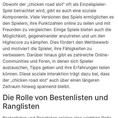
Obwohl der „chicken road slot“ oft als Einzelspieler-
Spiel betrachtet wird, gibt es auch eine soziale
Komponente. Viele Versionen des Spiels ermöglichen es
den Spielern, ihre Punktzahlen online zu teilen und mit
Freunden zu vergleichen. Einige Spiele bieten auch die
Möglichkeit, gegeneinander anzutreten und um den
Highscore zu kämpfen. Dies fördert den Wettbewerb
und motiviert die Spieler, ihre Fähigkeiten zu
verbessern. Darüber hinaus gibt es zahlreiche Online-
Communities und Foren, in denen sich Spieler
austauschen, Tipps geben und ihre Erfahrungen teilen
können. Diese soziale Interaktion trägt dazu bei, dass
der „chicken road slot“ auch über einen längeren
Zeitraum hinweg spannend bleibt.
Die Rolle von Bestenlisten und
Ranglisten
Bestenlisten und Ranglisten spielen eine wichtige Rolle