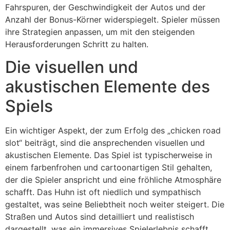
Fahrspuren, der Geschwindigkeit der Autos und der
Anzahl der Bonus-Körner widerspiegelt. Spieler müssen
ihre Strategien anpassen, um mit den steigenden
Herausforderungen Schritt zu halten.
Die visuellen und
akustischen Elemente des
Spiels
Ein wichtiger Aspekt, der zum Erfolg des „chicken road
slot“ beiträgt, sind die ansprechenden visuellen und
akustischen Elemente. Das Spiel ist typischerweise in
einem farbenfrohen und cartoonartigen Stil gehalten,
der die Spieler anspricht und eine fröhliche Atmosphäre
schafft. Das Huhn ist oft niedlich und sympathisch
gestaltet, was seine Beliebtheit noch weiter steigert. Die
Straßen und Autos sind detailliert und realistisch
dargestellt, was ein immersives Spielerlebnis schafft.