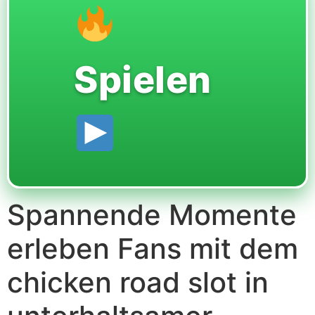
Spielen
Spannende Momente
erleben Fans mit dem
chicken road slot in