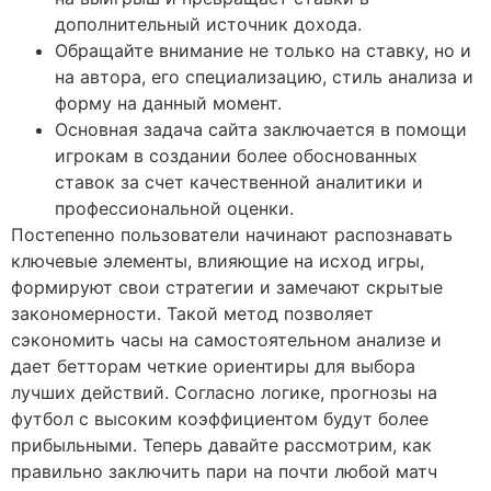
дополнительный источник дохода.
Обращайте внимание не только на ставку, но и
на автора, его специализацию, стиль анализа и
форму на данный момент.
Основная задача сайта заключается в помощи
игрокам в создании более обоснованных
ставок за счет качественной аналитики и
профессиональной оценки.
Постепенно пользователи начинают распознавать
ключевые элементы, влияющие на исход игры,
формируют свои стратегии и замечают скрытые
закономерности. Такой метод позволяет
сэкономить часы на самостоятельном анализе и
дает бетторам четкие ориентиры для выбора
лучших действий. Согласно логике, прогнозы на
футбол с высоким коэффициентом будут более
прибыльными. Теперь давайте рассмотрим, как
правильно заключить пари на почти любой матч