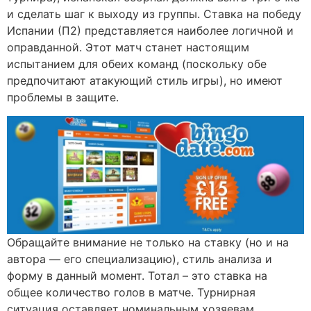
и сделать шаг к выходу из группы. Ставка на победу
Испании (П2) представляется наиболее логичной и
оправданной. Этот матч станет настоящим
испытанием для обеих команд (поскольку обе
предпочитают атакующий стиль игры), но имеют
проблемы в защите.
Обращайте внимание не только на ставку (но и на
автора — его специализацию), стиль анализа и
форму в данный момент. Тотал – это ставка на
общее количество голов в матче. Турнирная
ситуация оставляет номинальным хозяевам