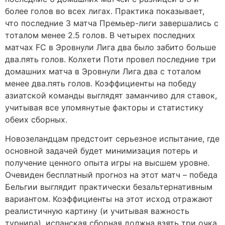
более голов во всех лигах. Практика показывает,
что последние 3 матча Премьер-лиги завершались с
тоталом менее 2.5 голов. В четырех последних
матчах FC в Эровнули Лига два было забито больше
два.пять голов. Колхети Поти провел последние три
домашних матча в Эровнули Лига два с тоталом
менее два.пять голов. Коэффициенты на победу
азиатской команды выглядят заманчиво для ставок,
учитывая все упомянутые факторы и статистику
обеих сборных.
Новозеландцам предстоит серьезное испытание, где
основной задачей будет минимизация потерь и
получение ценного опыта игры на высшем уровне.
Очевиден бесплатный прогноз на этот матч – победа
Бельгии выглядит практически безальтернативным
вариантом. Коэффициенты на этот исход отражают
реалистичную картину (и учитывая важность
турнира), испанская сборная должна взять три очка