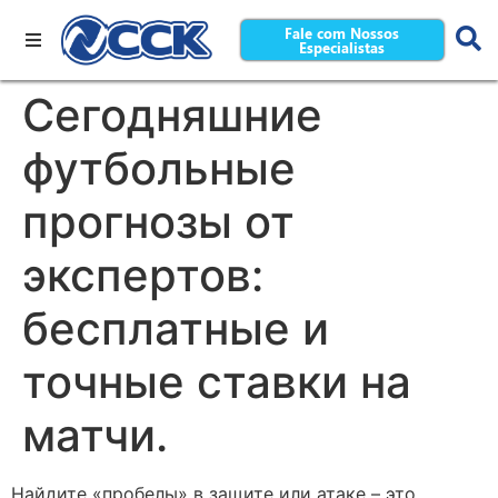
Fale com Nossos
Especialistas
Сегодняшние
футбольные
прогнозы от
экспертов:
бесплатные и
точные ставки на
матчи.
Найдите «пробелы» в защите или атаке – это