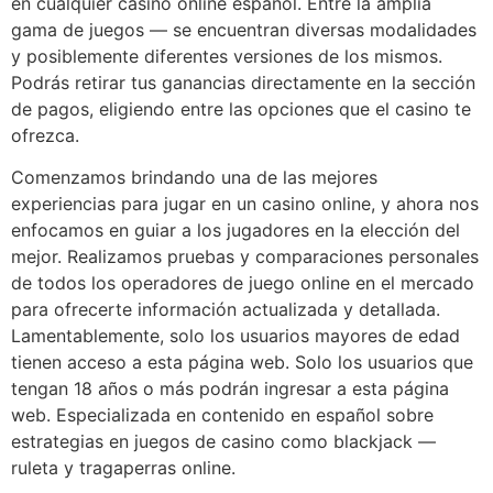
en cualquier casino online español. Entre la amplia
gama de juegos — se encuentran diversas modalidades
y posiblemente diferentes versiones de los mismos.
Podrás retirar tus ganancias directamente en la sección
de pagos, eligiendo entre las opciones que el casino te
ofrezca.
Comenzamos brindando una de las mejores
experiencias para jugar en un casino online, y ahora nos
enfocamos en guiar a los jugadores en la elección del
mejor. Realizamos pruebas y comparaciones personales
de todos los operadores de juego online en el mercado
para ofrecerte información actualizada y detallada.
Lamentablemente, solo los usuarios mayores de edad
tienen acceso a esta página web. Solo los usuarios que
tengan 18 años o más podrán ingresar a esta página
web. Especializada en contenido en español sobre
estrategias en juegos de casino como blackjack —
ruleta y tragaperras online.