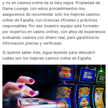
y no en casinos online de la lista negra. Propiedad de
Game Lounge, con estos procedimientos nos
aseguramos de recomendar solo los mejores casinos
online de España, con licencias oficiales y prácticas
responsables. Por eso (nuestro equipo está formado
por expertos en casino online), con años de experiencia
evaluando casinos con dinero real, para garantizarte
información precisa y verificada.
Si quieres saber más, sigue leyendo para descubrir
cuáles son los mejores casinos online en España.