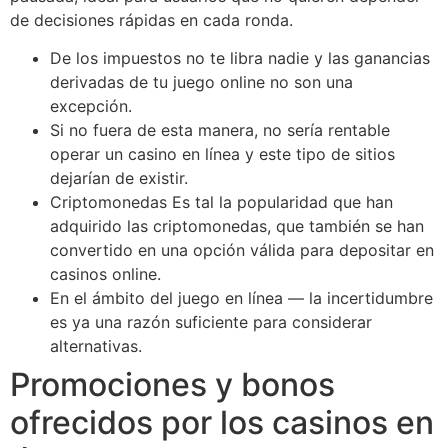
de decisiones rápidas en cada ronda.
De los impuestos no te libra nadie y las ganancias
derivadas de tu juego online no son una
excepción.
Si no fuera de esta manera, no sería rentable
operar un casino en línea y este tipo de sitios
dejarían de existir.
Criptomonedas Es tal la popularidad que han
adquirido las criptomonedas, que también se han
convertido en una opción válida para depositar en
casinos online.
En el ámbito del juego en línea — la incertidumbre
es ya una razón suficiente para considerar
alternativas.
Promociones y bonos
ofrecidos por los casinos en