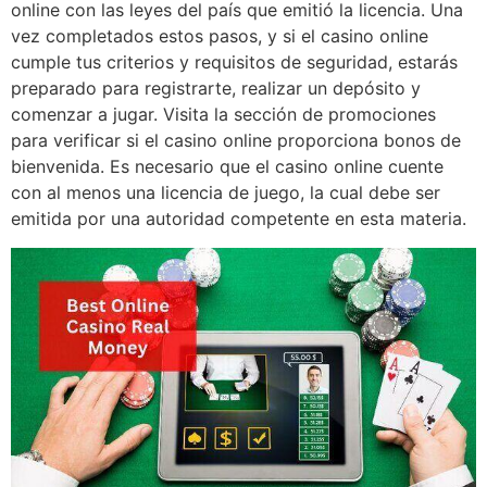
online con las leyes del país que emitió la licencia. Una
vez completados estos pasos, y si el casino online
cumple tus criterios y requisitos de seguridad, estarás
preparado para registrarte, realizar un depósito y
comenzar a jugar. Visita la sección de promociones
para verificar si el casino online proporciona bonos de
bienvenida. Es necesario que el casino online cuente
con al menos una licencia de juego, la cual debe ser
emitida por una autoridad competente en esta materia.