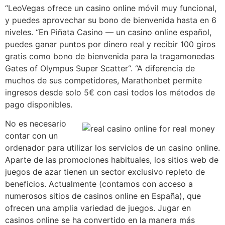
“LeoVegas ofrece un casino online móvil muy funcional,
y puedes aprovechar su bono de bienvenida hasta en 6
niveles. “En Piñata Casino — un casino online español,
puedes ganar puntos por dinero real y recibir 100 giros
gratis como bono de bienvenida para la tragamonedas
Gates of Olympus Super Scatter“. “A diferencia de
muchos de sus competidores, Marathonbet permite
ingresos desde solo 5€ con casi todos los métodos de
pago disponibles.
No es necesario
contar con un
ordenador para utilizar los servicios de un casino online.
Aparte de las promociones habituales, los sitios web de
juegos de azar tienen un sector exclusivo repleto de
beneficios. Actualmente (contamos con acceso a
numerosos sitios de casinos online en España), que
ofrecen una amplia variedad de juegos. Jugar en
casinos online se ha convertido en la manera más