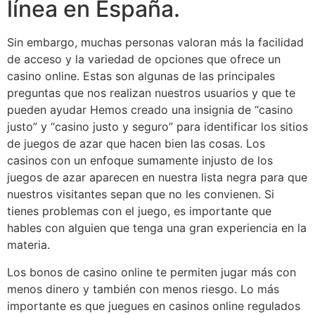
línea en España.
Sin embargo, muchas personas valoran más la facilidad
de acceso y la variedad de opciones que ofrece un
casino online. Estas son algunas de las principales
preguntas que nos realizan nuestros usuarios y que te
pueden ayudar Hemos creado una insignia de “casino
justo” y “casino justo y seguro” para identificar los sitios
de juegos de azar que hacen bien las cosas. Los
casinos con un enfoque sumamente injusto de los
juegos de azar aparecen en nuestra lista negra para que
nuestros visitantes sepan que no les convienen. Si
tienes problemas con el juego, es importante que
hables con alguien que tenga una gran experiencia en la
materia.
Los bonos de casino online te permiten jugar más con
menos dinero y también con menos riesgo. Lo más
importante es que juegues en casinos online regulados