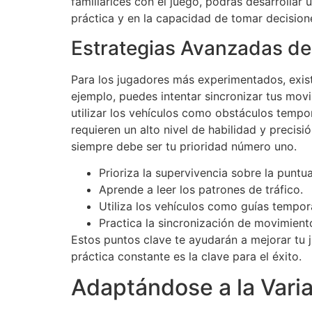
familiarices con el juego, podrás desarrollar
práctica y en la capacidad de tomar decisione
Estrategias Avanzadas de
Para los jugadores más experimentados, exis
ejemplo, puedes intentar sincronizar tus mov
utilizar los vehículos como obstáculos tempo
requieren un alto nivel de habilidad y precis
siempre debe ser tu prioridad número uno.
Prioriza la supervivencia sobre la puntu
Aprende a leer los patrones de tráfico.
Utiliza los vehículos como guías tempor
Practica la sincronización de movimient
Estos puntos clave te ayudarán a mejorar tu j
práctica constante es la clave para el éxito.
Adaptándose a la Varia