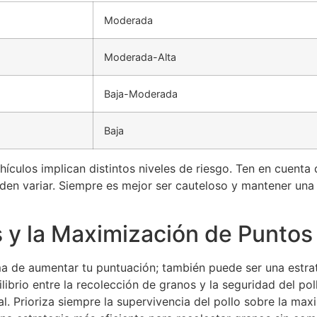
Moderada
Moderada-Alta
Baja-Moderada
Baja
ehículos implican distintos niveles de riesgo. Ten en cuenta
den variar. Siempre es mejor ser cauteloso y mantener una
 y la Maximización de Puntos
 de aumentar tu puntuación; también puede ser una estrateg
ibrio entre la recolección de granos y la seguridad del po
l. Prioriza siempre la supervivencia del pollo sobre la ma