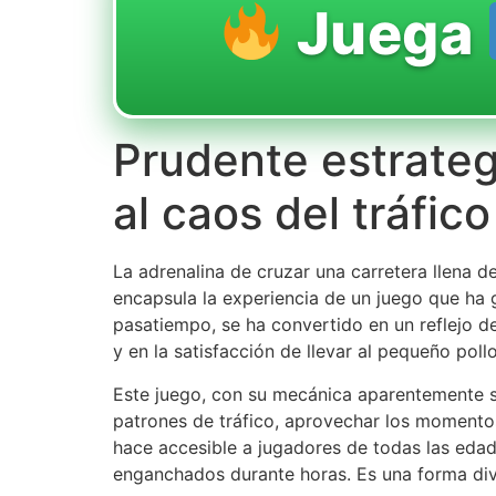
Juega
Prudente estrateg
al caos del tráfico
La adrenalina de cruzar una carretera llena 
encapsula la experiencia de un juego que ha
pasatiempo, se ha convertido en un reflejo de
y en la satisfacción de llevar al pequeño pollo
Este juego, con su mecánica aparentemente se
patrones de tráfico, aprovechar los momento
hace accesible a jugadores de todas las eda
enganchados durante horas. Es una forma dive