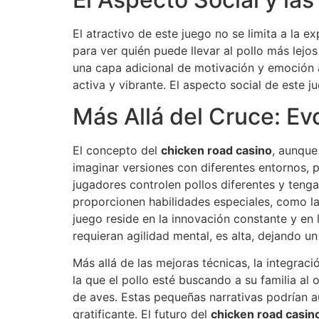
El atractivo de este juego no se limita a la 
para ver quién puede llevar al pollo más lejo
una capa adicional de motivación y emoción a
activa y vibrante. El aspecto social de este 
Más Allá del Cruce: Ev
El concepto del
chicken road casino
, aunque
imaginar versiones con diferentes entornos, 
jugadores controlen pollos diferentes y tenga
proporcionen habilidades especiales, como la i
juego reside en la innovación constante y en
requieran agilidad mental, es alta, dejando u
Más allá de las mejoras técnicas, la integrac
la que el pollo esté buscando a su familia al
de aves. Estas pequeñas narrativas podrían a
gratificante. El futuro del
chicken road casin