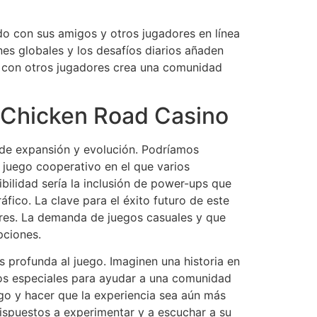
ndo con sus amigos y otros jugadores en línea
nes globales y los desafíos diarios añaden
r con otros jugadores crea una comunidad
l Chicken Road Casino
 de expansión y evolución. Podríamos
 juego cooperativo en el que varios
ibilidad sería la inclusión de power-ups que
áfico. La clave para el éxito futuro de este
ores. La demanda de juegos casuales y que
pciones.
s profunda al juego. Imaginen una historia en
anos especiales para ayudar a una comunidad
go y hacer que la experiencia sea aún más
dispuestos a experimentar y a escuchar a su