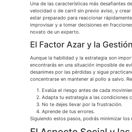
Una de las características más desafiantes d
velocidad o de carril sin previo aviso, y crea
estar preparado para reaccionar rápidamente
improvisar y a tomar decisiones en fracciones
novato de un experto.
El Factor Azar y la Gestió
Aunque la habilidad y la estrategia son impo
encontrarás en una situación imposible de evi
desanimes por las pérdidas y sigue practicand
concentrarse en mantener al pollo a salvo. Rec
Evalúa el riesgo antes de cada movimie
Adapta tu estrategia a las condiciones 
No te dejes llevar por la frustración.
Aprende de tus errores.
Siguiendo estos pasos, podrás minimizar los r
El Aspecto Social y la