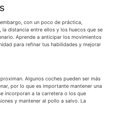
es
n embargo, con un poco de práctica,
la distancia entre ellos y los huecos que se
cenario. Aprende a anticipar los movimientos
nidad para refinar tus habilidades y mejorar
se aproximan. Algunos coches pueden ser más
enar, por lo que es importante mantener una
e incorporan a la carretera o los que
iones y mantener al pollo a salvo. La