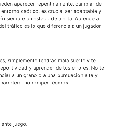
 pueden aparecer repentinamente, cambiar de
e entorno caótico, es crucial ser adaptable y
én siempre un estado de alerta. Aprende a
l tráfico es lo que diferencia a un jugador
ces, simplemente tendrás mala suerte y te
deportividad y aprender de tus errores. No te
nciar a un grano o a una puntuación alta y
a carretera, no romper récords.
iante juego.