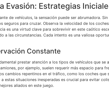
 Evasión: Estrategias Inicial
stante de vehículos, la sensación puede ser abrumadora. Si
 seguros para cruzar. Observa la velocidad de los coches, 
encia es una virtud clave para sobrevivir en este caótico es
rdo a las circunstancias. Cada intento es una valiosa oportu
ervación Constante
fundamental prestar atención a los tipos de vehículos que 
amiones, por ejemplo, suelen requerir más espacio para fr
os cambios repentinos en el tráfico, como los coches que s
a estas situaciones inesperadas es crucial para evitar colis
mejores aliados en este juego.