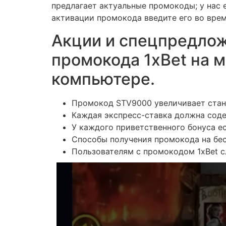
предлагает актуальные промокоды; у нас 
активации промокода введите его во врем
Акции и спецпредлож
промокода 1xBet на 
компьютере.
Промокод STV9000 увеличивает стан
Каждая экспресс-ставка должна соде
У каждого приветственного бонуса е
Способы получения промокода на бес
Пользователям с промокодом 1xBet с