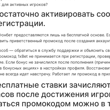
 для активных игроков?
достаточно активировать с
егистрации.
онбет предоставляются лишь на бесплатной основе. Ес
авить приветственный промокод после создания аккаун
особ — обратиться в службу поддержки и объяснить с
промокод 1xBet не принимается при регистрации, пров
. Если бонус не зачислился после пополнения (причин
 в бонусных акциях» в настройках профиля. Восстанов
е всегда идет навстречу. Работает ли промокод в пр
есплатные ставки зачисляют
асов после достижения игр
ваться промокодом можно в 