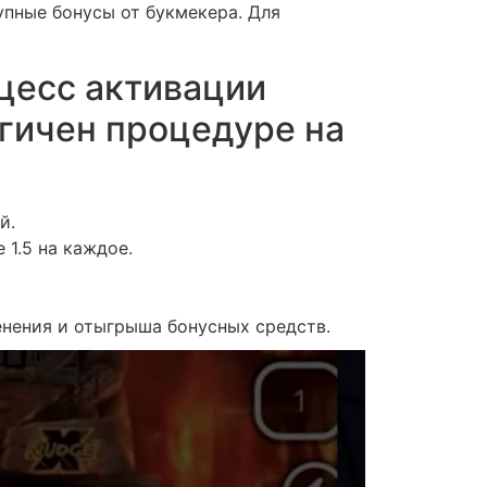
упные бонусы от букмекера. Для
цесс активации
гичен процедуре на
й.
1.5 на каждое.
енения и отыгрыша бонусных средств.