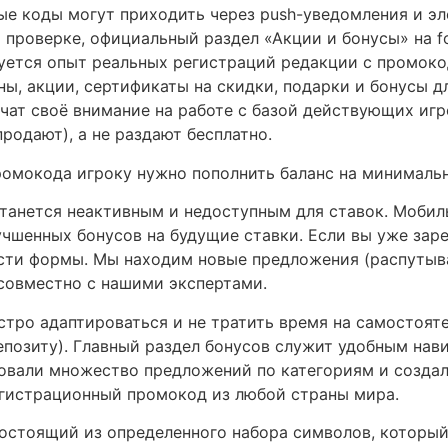
е коды могут приходить через push-уведомления и эл
проверке, официальный раздел «Акции и бонусы» на fon
уется опыт реальных регистраций редакции с промоко
ны, акции, сертификаты на скидки, подарки и бонусы д
чат своё внимание на работе с базой действующих игр
родают), а не раздают бесплатно.
омокода игроку нужно пополнить баланс на минимальн
 останется неактивным и недоступным для ставок. Моби
учшенных бонусов на будущие ставки. Если вы уже зар
асти формы. Мы находим новые предложения (распутыв
совместно с нашими экспертами.
ыстро адаптироваться и не тратить время на самостоят
епозиту). Главный раздел бонусов служит удобным нав
ровали множество предложений по категориям и создал
егистрационный промокод из любой страны мира.
состоящий из определенного набора символов, который