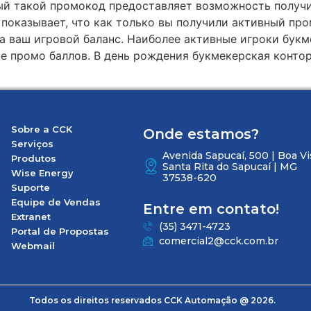
ый такой промокод предоставляет возможность получит
 показывает, что как только вы получили активный про
на ваш игровой баланс. Наиболее активные игроки букм
ие промо баллов. В день рождения букмекерская конт
Sobre a CCK
Onde estamos?
Serviços
Avenida Sapucaí, 500 | Boa Vi
Produtos
Santa Rita do Sapucaí | MG
Wise Energy
37538-620
Suporte
Equipe de Vendas
Entre em contato!
Extranet
(35) 3471-4723
Portal de Propostas
comercial2@cck.com.br
Webmail
Todos os direitos reservados CCK Automação @ 2026.