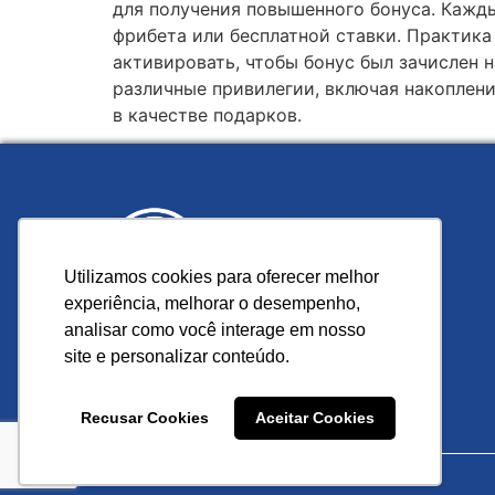
для получения повышенного бонуса. Кажд
фрибета или бесплатной ставки. Практика
активировать, чтобы бонус был зачислен 
различные привилегии, включая накоплен
в качестве подарков.
Utilizamos cookies para oferecer melhor
experiência, melhorar o desempenho,
analisar como você interage em nosso
site e personalizar conteúdo.
Recusar Cookies
Aceitar Cookies