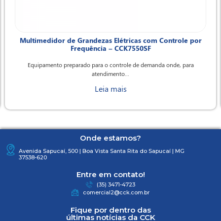
Multimedidor de Grandezas Elétricas com Controle por
Frequência – CCK7550SF
Equipamento preparado para o controle de demanda onde, para
atendimento...
Leia mais
Onde estamos?
Avenida Sapucaí, 500 | Boa Vista Santa Rita do Sapucaí | MG
37538-620
Entre em contato!
(35) 3471-4723
comercial2@cck.com.br
Fique por dentro das
últimas notícias da CCK