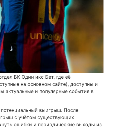
тдел БК Один икс Бет, где её
ступные на основном сайте), доступны и
ны актуальные и популярные события в
я потенциальный выигрыш. После
ыигрыш с учётом существующих
кнуть ошибки и периодические выходы из