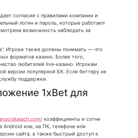
дает согласие с правилами компании и
ельный логин и пароль, которые работают
усмотрена возможность наблюдать за
а”. Игроки также должны понимать — что
ых форматов казино. Более того,
чество любителей live-казино. Игрокам
ой версии популярной БК. Если беттеру не
 службу поддержки.
ложение 1xBet для
/angorabeach.com/
коэффициенты и сотни
 Android или, на ПК, телефоне или
ерсии сайта, а также быстрый доступ к