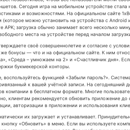
ншетов. Сегодня игра на мобильном устройстве стала
стиками и возможностями. На официальном сайте 1xBe
которое можно установить на устройства с Android и)
е APK; загрузка обычно занимает всего несколько мину
вободного места на устройстве перед началом загрузк
тверждаете своё совершеннолетие и согласие с услов
е же бонусы — что и на официальном сайте. К ним отно
а», «Среда – умножаем на 2» и «Счастливчик дня». Есл
ержки букмекерской конторы.
, воспользуйтесь функцией «Забыли пароль?». Систем
ривязанный к вашей учётной записи. На сегодняшний 
ентов компании в бесплатном формате. Многие пользова
нно, клиентам рекомендуется обновить приложение до 
ации, авторизации в приложении и использования клие
атически их загружает и устанавливает. Принудительн
а кнопку «Обновить» в меню. Если вы используете комп