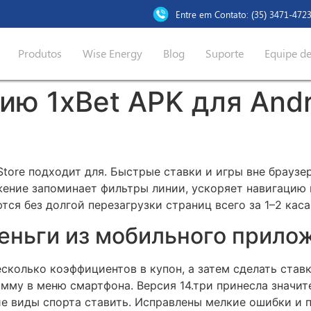
Entre em Contato: (35) 3471-472
Produtos
Wise Energy
Blog
Suporte
Equipe d
ю 1xBet APK для And
Store подходит для. Быстрые ставки и игры вне брауз
жение запоминает фильтры линии, ускоряет навигацию
ся без долгой перезагрузки страниц всего за 1–2 каса
еньги из мобильного прилож
сколько коэффициентов в купон, а затем сделать ставк
амму в меню смартфона. Версия 14.три принесла значи
кие виды спорта ставить. Исправлены мелкие ошибки и