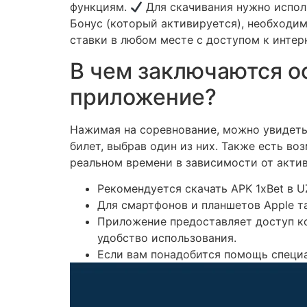
функциям.
Для скачивания нужно исполь
Бонус (который активируется), необходим
ставки в любом месте с доступом к интер
В чем заключаются о
приложение?
Нажимая на соревнование, можно увидеть
билет, выбрав один из них. Также есть 
реальном времени в зависимости от актив
Рекомендуется скачать APK 1xBet в 
Для смартфонов и планшетов Apple т
Приложение предоставляет доступ к
удобство использования.
Если вам понадобится помощь специа