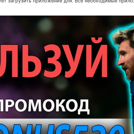
ует загрузить приложение для. Все необходимые прило