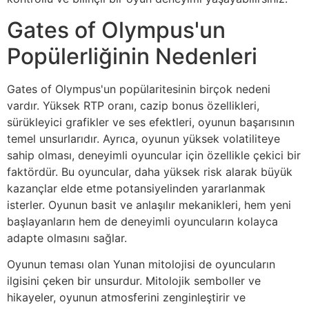
Gates of Olympus'un
Popülerliğinin Nedenleri
Gates of Olympus'un popülaritesinin birçok nedeni
vardır. Yüksek RTP oranı, cazip bonus özellikleri,
sürükleyici grafikler ve ses efektleri, oyunun başarısının
temel unsurlarıdır. Ayrıca, oyunun yüksek volatiliteye
sahip olması, deneyimli oyuncular için özellikle çekici bir
faktördür. Bu oyuncular, daha yüksek risk alarak büyük
kazançlar elde etme potansiyelinden yararlanmak
isterler. Oyunun basit ve anlaşılır mekanikleri, hem yeni
başlayanların hem de deneyimli oyuncuların kolayca
adapte olmasını sağlar.
Oyunun teması olan Yunan mitolojisi de oyuncuların
ilgisini çeken bir unsurdur. Mitolojik semboller ve
hikayeler, oyunun atmosferini zenginleştirir ve