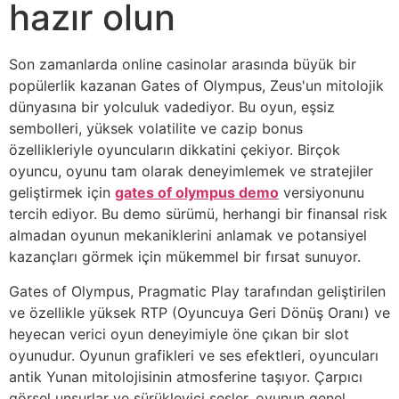
hazır olun
Son zamanlarda online casinolar arasında büyük bir
popülerlik kazanan Gates of Olympus, Zeus'un mitolojik
dünyasına bir yolculuk vadediyor. Bu oyun, eşsiz
sembolleri, yüksek volatilite ve cazip bonus
özellikleriyle oyuncuların dikkatini çekiyor. Birçok
oyuncu, oyunu tam olarak deneyimlemek ve stratejiler
geliştirmek için
gates of olympus demo
versiyonunu
tercih ediyor. Bu demo sürümü, herhangi bir finansal risk
almadan oyunun mekaniklerini anlamak ve potansiyel
kazançları görmek için mükemmel bir fırsat sunuyor.
Gates of Olympus, Pragmatic Play tarafından geliştirilen
ve özellikle yüksek RTP (Oyuncuya Geri Dönüş Oranı) ve
heyecan verici oyun deneyimiyle öne çıkan bir slot
oyunudur. Oyunun grafikleri ve ses efektleri, oyuncuları
antik Yunan mitolojisinin atmosferine taşıyor. Çarpıcı
görsel unsurlar ve sürükleyici sesler, oyunun genel