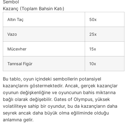
Sembol
Kazanç (Toplam Bahsin Katı)
Altın Taç
50x
Vazo
25x
Mücevher
15x
Tanrısal Figür
10x
Bu tablo, oyun içindeki sembollerin potansiyel
kazançlarını göstermektedir. Ancak, gerçek kazançlar
oyunun değişkenliğine ve oyuncunun bahis miktarına
bağlı olarak değişebilir. Gates of Olympus, yüksek
volatiliteye sahip bir oyundur, bu da kazançların daha
seyrek ancak daha büyük olma eğiliminde olduğu
anlamına gelir.