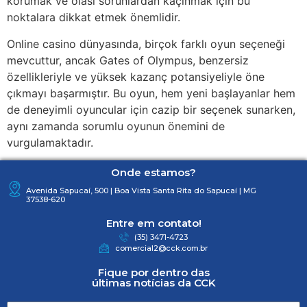
korumak ve olası sorunlardan kaçınmak için bu
noktalara dikkat etmek önemlidir.
Online casino dünyasında, birçok farklı oyun seçeneği
mevcuttur, ancak Gates of Olympus, benzersiz
özellikleriyle ve yüksek kazanç potansiyeliyle öne
çıkmayı başarmıştır. Bu oyun, hem yeni başlayanlar hem
de deneyimli oyuncular için cazip bir seçenek sunarken,
aynı zamanda sorumlu oyunun önemini de
vurgulamaktadır.
Onde estamos?
Avenida Sapucaí, 500 | Boa Vista Santa Rita do Sapucaí | MG
37538-620
Entre em contato!
(35) 3471-4723
comercial2@cck.com.br
Fique por dentro das
últimas notícias da CCK