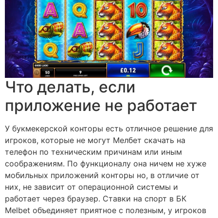
Что делать, если
приложение не работает
У букмекерской конторы есть отличное решение для
игроков, которые не могут Мелбет скачать на
телефон по техническим причинам или иным
соображениям. По функционалу она ничем не хуже
мобильных приложений конторы но, в отличие от
них, не зависит от операционной системы и
работает через браузер. Ставки на спорт в БК
Melbet объединяет приятное с полезным, у игроков