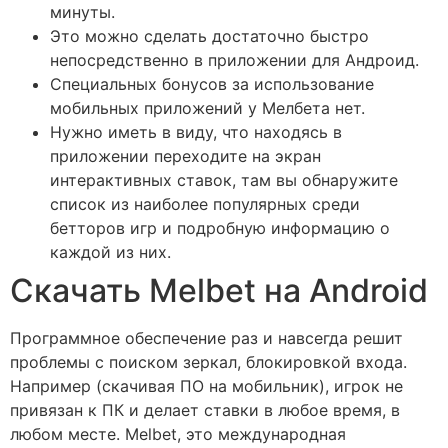
минуты.
Это можно сделать достаточно быстро
непосредственно в приложении для Андроид.
Специальных бонусов за использование
мобильных приложений у Мелбета нет.
Нужно иметь в виду, что находясь в
приложении переходите на экран
интерактивных ставок, там вы обнаружите
список из наиболее популярных среди
бетторов игр и подробную информацию о
каждой из них.
Скачать Melbet на Android
Программное обеспечение раз и навсегда решит
проблемы с поиском зеркал, блокировкой входа.
Например (скачивая ПО на мобильник), игрок не
привязан к ПК и делает ставки в любое время, в
любом месте. Melbet, это международная