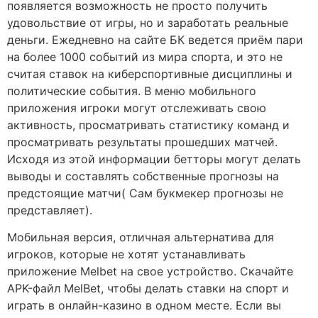
появляется возможность не просто получить
удовольствие от игры, но и заработать реальные
деньги. Ежедневно на сайте БК ведется приём пари
на более 1000 событий из мира спорта, и это не
считая ставок на киберспортивные дисциплины и
политические события. В меню мобильного
приложения игроки могут отслеживать свою
активность, просматривать статистику команд и
просматривать результаты прошедших матчей.
Исходя из этой информации бетторы могут делать
выводы и составлять собственные прогнозы на
предстоящие матчи( Сам букмекер прогнозы не
представляет).
Мобильная версия, отличная альтернатива для
игроков, которые не хотят устанавливать
приложение Melbet на свое устройство. Скачайте
APK-файл MelBet, чтобы делать ставки на спорт и
играть в онлайн-казино в одном месте. Если вы