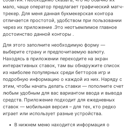
мало, чаще оператор предлагает графический матч-
трекер. Для меня данная букмекерская контора
отличается простотой, удобством при пользовании
через их приложение .Это неотъемлимое главное
достоинство данной конторы .
Для этого заполните необходимую форму —
выберите страну и предпочитаемую валюту.
Находясь в приложении переходите на экран
интерактивных ставок, там вы обнаружите список
из наиболее популярных среди бетторов игр и
подробную информацию о каждой из них. Наряду с
этим, чтобы начать делать ставки — пополните счет
любым удобным для вас вариантом ввода и вывода
средств. Приложение подходит для ежедневных
ставок — мобильная версия – для тех, кто редко
играет или использует разные устройства.
В нижнем меню находится информация о