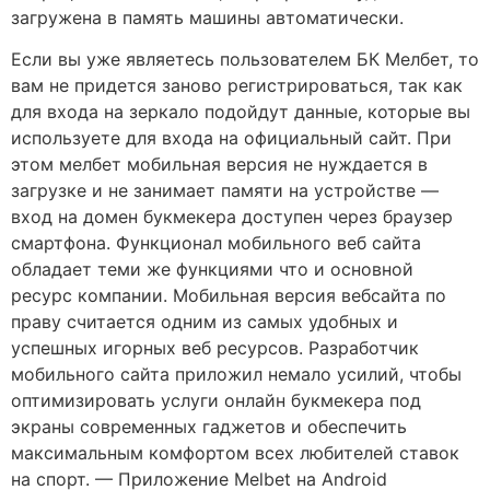
загружена в память машины автоматически.
Если вы уже являетесь пользователем БК Мелбет, то
вам не придется заново регистрироваться, так как
для входа на зеркало подойдут данные, которые вы
используете для входа на официальный сайт. При
этом мелбет мобильная версия не нуждается в
загрузке и не занимает памяти на устройстве —
вход на домен букмекера доступен через браузер
смартфона. Функционал мобильного веб сайта
обладает теми же функциями что и основной
ресурс компании. Мобильная версия вебсайта по
праву считается одним из самых удобных и
успешных игорных веб ресурсов. Разработчик
мобильного сайта приложил немало усилий, чтобы
оптимизировать услуги онлайн букмекера под
экраны современных гаджетов и обеспечить
максимальным комфортом всех любителей ставок
на спорт. — Приложение Melbet на Android