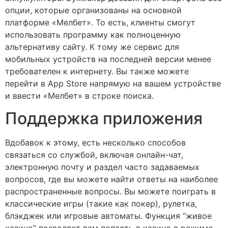
опции, которые организованы на основной
платформе «Мелбет». То есть, клиенты смогут
использовать программу как полноценную
альтернативу сайту. К тому же сервис для
мобильных устройств на последней версии менее
требователен к интернету.
Вы также можете
перейти в App Store напрямую на вашем устройстве
и ввести «Мелбет» в строке поиска.
Поддержка приложения
Вдобавок к этому, есть несколько способов
связаться со службой, включая онлайн-чат,
электронную почту и раздел часто задаваемых
вопросов, где вы можете найти ответы на наиболее
распространенные вопросы. Вы можете поиграть в
классические игры (такие как покер), рулетка,
блэкджек или игровые автоматы. Функция “живое