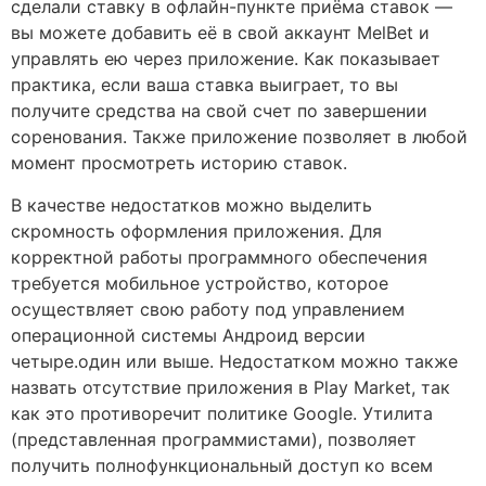
сделали ставку в офлайн-пункте приёма ставок —
вы можете добавить её в свой аккаунт MelBet и
управлять ею через приложение. Как показывает
практика, если ваша ставка выиграет, то вы
получите средства на свой счет по завершении
соренования. Также приложение позволяет в любой
момент просмотреть историю ставок.
В качестве недостатков можно выделить
скромность оформления приложения. Для
корректной работы программного обеспечения
требуется мобильное устройство, которое
осуществляет свою работу под управлением
операционной системы Андроид версии
четыре.один или выше. Недостатком можно также
назвать отсутствие приложения в Play Market, так
как это противоречит политике Google. Утилита
(представленная программистами), позволяет
получить полнофункциональный доступ ко всем