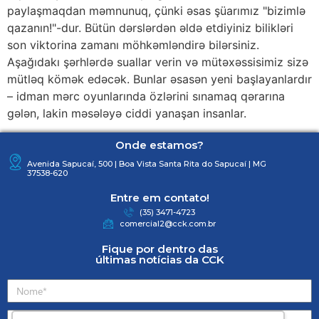
paylaşmaqdan məmnunuq, çünki əsas şüarımız "bizimlə
qazanın!"-dur. Bütün dərslərdən əldə etdiyiniz bilikləri
son viktorina zamanı möhkəmləndirə bilərsiniz.
Aşağıdakı şərhlərdə suallar verin və mütəxəssisimiz sizə
mütləq kömək edəcək. Bunlar əsasən yeni başlayanlardır
– idman mərc oyunlarında özlərini sınamaq qərarına
gələn, lakin məsələyə ciddi yanaşan insanlar.
Onde estamos?
Avenida Sapucaí, 500 | Boa Vista Santa Rita do Sapucaí | MG
37538-620
Entre em contato!
(35) 3471-4723
comercial2@cck.com.br
Fique por dentro das
últimas notícias da CCK