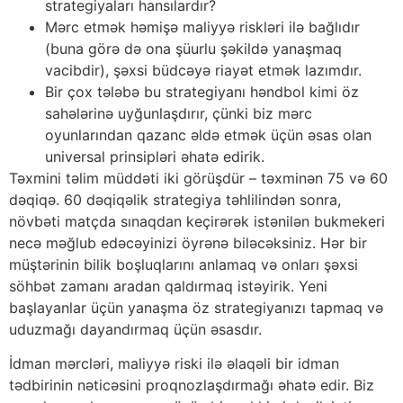
strategiyaları hansılardır?
Mərc etmək həmişə maliyyə riskləri ilə bağlıdır
(buna görə də ona şüurlu şəkildə yanaşmaq
vacibdir), şəxsi büdcəyə riayət etmək lazımdır.
Bir çox tələbə bu strategiyanı həndbol kimi öz
sahələrinə uyğunlaşdırır, çünki biz mərc
oyunlarından qazanc əldə etmək üçün əsas olan
universal prinsipləri əhatə edirik.
Təxmini təlim müddəti iki görüşdür – təxminən 75 və 60
dəqiqə. 60 dəqiqəlik strategiya təhlilindən sonra,
növbəti matçda sınaqdan keçirərək istənilən bukmekeri
necə məğlub edəcəyinizi öyrənə biləcəksiniz. Hər bir
müştərinin bilik boşluqlarını anlamaq və onları şəxsi
söhbət zamanı aradan qaldırmaq istəyirik. Yeni
başlayanlar üçün yanaşma öz strategiyanızı tapmaq və
uduzmağı dayandırmaq üçün əsasdır.
İdman mərcləri, maliyyə riski ilə əlaqəli bir idman
tədbirinin nəticəsini proqnozlaşdırmağı əhatə edir. Biz