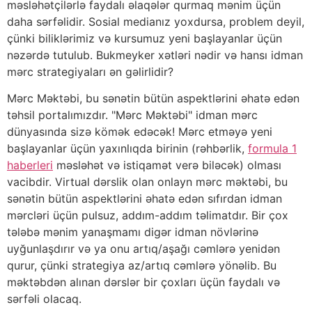
məsləhətçilərlə faydalı əlaqələr qurmaq mənim üçün
daha sərfəlidir. Sosial medianız yoxdursa, problem deyil,
çünki biliklərimiz və kursumuz yeni başlayanlar üçün
nəzərdə tutulub. Bukmeyker xətləri nədir və hansı idman
mərc strategiyaları ən gəlirlidir?
Mərc Məktəbi, bu sənətin bütün aspektlərini əhatə edən
təhsil portalımızdır. "Mərc Məktəbi" idman mərc
dünyasında sizə kömək edəcək! Mərc etməyə yeni
başlayanlar üçün yaxınlıqda birinin (rəhbərlik,
formula 1
haberleri
məsləhət və istiqamət verə biləcək) olması
vacibdir. Virtual dərslik olan onlayn mərc məktəbi, bu
sənətin bütün aspektlərini əhatə edən sıfırdan idman
mərcləri üçün pulsuz, addım-addım təlimatdır. Bir çox
tələbə mənim yanaşmamı digər idman növlərinə
uyğunlaşdırır və ya onu artıq/aşağı cəmlərə yenidən
qurur, çünki strategiya az/artıq cəmlərə yönəlib. Bu
məktəbdən alınan dərslər bir çoxları üçün faydalı və
sərfəli olacaq.