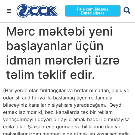
Fale com Nossos
Especialistas
Mərc məktəbi yeni
başlayanlar üçün
idman mərcləri üzrə
təlim təklif edir.
(Hər yerdə olan fırıldaqçılar və botlar olmadan, pullu və
ödənişli auditoriya ilə başlamaq üçün reklam ala
biləcəyiniz kanalların siyahısını yaradacağam.) Qeyd
etmək lazımdır ki, bəzi kanallarda tək bir reklam
yerləşdirməyin dəyəri bir aylıq əmək haqqı ilə müqayisə
edilə bilər. Şəxsi brend qurmaq və biliklərinizdən və
məhsullarınızdan mənfəət əldə etmək ən yaxşı seçimdir.