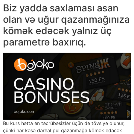
Biz yadda saxlaması asan
olan və uğur qazanmağınıza
kömək edəcək yalnız üç
parametrə baxırıq.
Bu kurs hətta ən təcrübəsizlər üçün də tövsiyə olunur,
çünki hər kəsə dərhal pul qazanmağa kömək edəcək