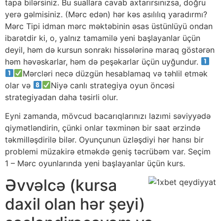
tapa bilərsiniz. Bu suallara cavab axtarırsınızsa, doğru
yerə gəlmisiniz. (Mərc edən) hər kəs asılılıq yaradırmı?
Mərc Tipi idman mərc məktəbinin əsas üstünlüyü ondan
ibarətdir ki, o, yalnız tamamilə yeni başlayanlar üçün
deyil, həm də kursun sonrakı hissələrinə maraq göstərən
həm həvəskarlar, həm də peşəkarlar üçün uyğundur.
Mərcləri necə düzgün hesablamaq və təhlil etmək
olar və
Niyə canlı strategiya oyun öncəsi
strategiyadan daha təsirli olur.
Eyni zamanda, mövcud bacarıqlarınızı lazımi səviyyədə
qiymətləndirin, çünki onlar təxminən bir saat ərzində
təkmilləşdirilə bilər. Oyunçunun üzləşdiyi hər hansı bir
problemi müzakirə etməkdə geniş təcrübəm var. Seçim
1 – Mərc oyunlarında yeni başlayanlar üçün kurs.
Əvvəlcə (kursa
daxil olan hər şeyi)