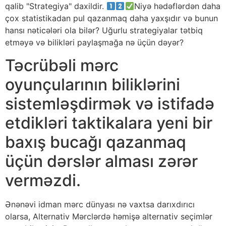
qalib "Strategiya" daxildir.
Niyə hədəflərdən daha
çox statistikadan pul qazanmaq daha yaxşıdır və bunun
hansı nəticələri ola bilər? Uğurlu strategiyalar tətbiq
etməyə və bilikləri paylaşmağa nə üçün dəyər?
Təcrübəli mərc
oyunçularının biliklərini
sistemləşdirmək və istifadə
etdikləri taktikalara yeni bir
baxış bucağı qazanmaq
üçün dərslər alması zərər
verməzdi.
Ənənəvi idman mərc dünyası nə vaxtsa darıxdırıcı
olarsa, Alternativ Mərclərdə həmişə alternativ seçimlər