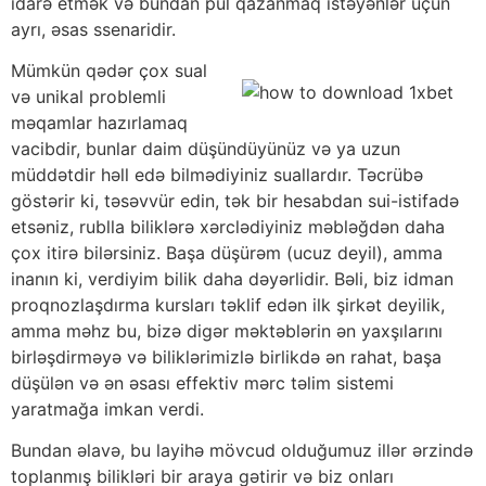
idarə etmək və bundan pul qazanmaq istəyənlər üçün
ayrı, əsas ssenaridir.
Mümkün qədər çox sual
və unikal problemli
məqamlar hazırlamaq
vacibdir, bunlar daim düşündüyünüz və ya uzun
müddətdir həll edə bilmədiyiniz suallardır. Təcrübə
göstərir ki, təsəvvür edin, tək bir hesabdan sui-istifadə
etsəniz, rublla biliklərə xərclədiyiniz məbləğdən daha
çox itirə bilərsiniz. Başa düşürəm (ucuz deyil), amma
inanın ki, verdiyim bilik daha dəyərlidir. Bəli, biz idman
proqnozlaşdırma kursları təklif edən ilk şirkət deyilik,
amma məhz bu, bizə digər məktəblərin ən yaxşılarını
birləşdirməyə və biliklərimizlə birlikdə ən rahat, başa
düşülən və ən əsası effektiv mərc təlim sistemi
yaratmağa imkan verdi.
Bundan əlavə, bu layihə mövcud olduğumuz illər ərzində
toplanmış bilikləri bir araya gətirir və biz onları