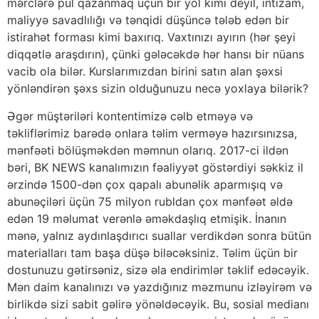
mərclərə pul qazanmaq üçün bir yol kimi deyil, intizam,
maliyyə savadlılığı və tənqidi düşüncə tələb edən bir
istirahət forması kimi baxırıq. Vaxtınızı ayırın (hər şeyi
diqqətlə araşdırın), çünki gələcəkdə hər hansı bir nüans
vacib ola bilər. Kurslarımızdan birini satın alan şəxsi
yönləndirən şəxs sizin olduğunuzu necə yoxlaya bilərik?
Əgər müştəriləri kontentimizə cəlb etməyə və
təkliflərimiz barədə onlara təlim verməyə hazırsınızsa,
mənfəəti bölüşməkdən məmnun olarıq. 2017-ci ildən
bəri, BK NEWS kanalımızın fəaliyyət göstərdiyi səkkiz il
ərzində 1500-dən çox qapalı abunəlik aparmışıq və
abunəçiləri üçün 75 milyon rubldan çox mənfəət əldə
edən 19 məlumat verənlə əməkdaşlıq etmişik. İnanın
mənə, yalnız aydınlaşdırıcı suallar verdikdən sonra bütün
materialları tam başa düşə biləcəksiniz. Təlim üçün bir
dostunuzu gətirsəniz, sizə əla endirimlər təklif edəcəyik.
Mən daim kanalınızı və yazdığınız məzmunu izləyirəm və
birlikdə sizi sabit gəlirə yönəldəcəyik. Bu, sosial medianı