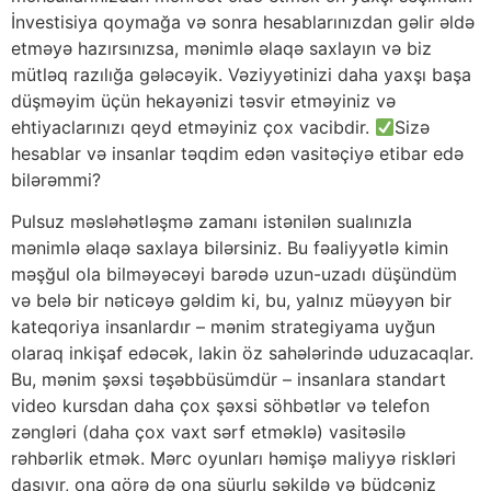
İnvestisiya qoymağa və sonra hesablarınızdan gəlir əldə
etməyə hazırsınızsa, mənimlə əlaqə saxlayın və biz
mütləq razılığa gələcəyik. Vəziyyətinizi daha yaxşı başa
düşməyim üçün hekayənizi təsvir etməyiniz və
ehtiyaclarınızı qeyd etməyiniz çox vacibdir.
Sizə
hesablar və insanlar təqdim edən vasitəçiyə etibar edə
bilərəmmi?
Pulsuz məsləhətləşmə zamanı istənilən sualınızla
mənimlə əlaqə saxlaya bilərsiniz. Bu fəaliyyətlə kimin
məşğul ola bilməyəcəyi barədə uzun-uzadı düşündüm
və belə bir nəticəyə gəldim ki, bu, yalnız müəyyən bir
kateqoriya insanlardır – mənim strategiyama uyğun
olaraq inkişaf edəcək, lakin öz sahələrində uduzacaqlar.
Bu, mənim şəxsi təşəbbüsümdür – insanlara standart
video kursdan daha çox şəxsi söhbətlər və telefon
zəngləri (daha çox vaxt sərf etməklə) vasitəsilə
rəhbərlik etmək. Mərc oyunları həmişə maliyyə riskləri
daşıyır, ona görə də ona şüurlu şəkildə və büdcəniz