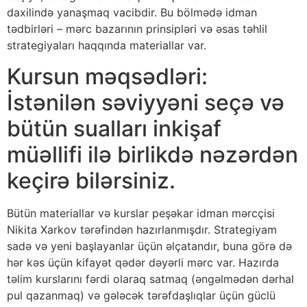
daxilində yanaşmaq vacibdir. Bu bölmədə idman
tədbirləri – mərc bazarının prinsipləri və əsas təhlil
strategiyaları haqqında materiallar var.
Kursun məqsədləri:
İstənilən səviyyəni seçə və
bütün sualları inkişaf
müəllifi ilə birlikdə nəzərdən
keçirə bilərsiniz.
Bütün materiallar və kurslar peşəkar idman mərcçisi
Nikita Xarkov tərəfindən hazırlanmışdır. Strategiyam
sadə və yeni başlayanlar üçün əlçatandır, buna görə də
hər kəs üçün kifayət qədər dəyərli mərc var. Hazırda
təlim kurslarını fərdi olaraq satmaq (əngəlmədən dərhal
pul qazanmaq) və gələcək tərəfdaşlıqlar üçün güclü