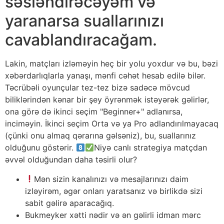
səsləndirəcəyəm və
yaranarsa suallarınızı
cavablandıracağam.
Lakin, matçları izləməyin heç bir yolu yoxdur və bu, bəzi
xəbərdarlıqlarla yanaşı, mənfi cəhət hesab edilə bilər.
Təcrübəli oyunçular tez-tez bizə sadəcə mövcud
biliklərindən kənar bir şey öyrənmək istəyərək gəlirlər,
ona görə də ikinci seçim "Beginner+" adlanırsa,
inciməyin. İkinci seçim Orta və ya Pro adlandırılmayacaq
(çünki onu almaq qərarına gəlsəniz), bu, suallarınız
olduğunu göstərir.
Niyə canlı strategiya matçdan
əvvəl olduğundan daha təsirli olur?
Mən sizin kanalınızı və mesajlarınızı daim
izləyirəm, əgər onları yaratsanız və birlikdə sizi
sabit gəlirə aparacağıq.
Bukmeyker xətti nədir və ən gəlirli idman mərc