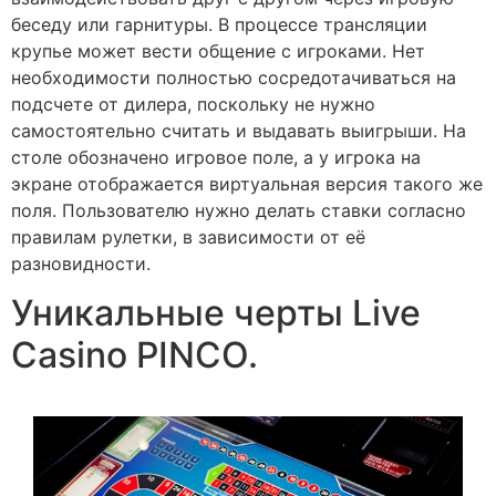
беседу или гарнитуры. В процессе трансляции
крупье может вести общение с игроками. Нет
необходимости полностью сосредотачиваться на
подсчете от дилера, поскольку не нужно
самостоятельно считать и выдавать выигрыши. На
столе обозначено игровое поле, а у игрока на
экране отображается виртуальная версия такого же
поля. Пользователю нужно делать ставки согласно
правилам рулетки, в зависимости от её
разновидности.
Уникальные черты Live
Casino PINCO.