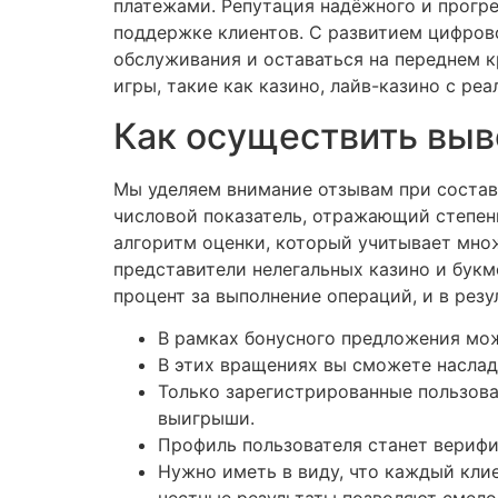
платежами. Репутация надёжного и прогре
поддержке клиентов. С развитием цифров
обслуживания и оставаться на переднем к
игры, такие как казино, лайв-казино с ре
Как осуществить выв
Мы уделяем внимание отзывам при состав
числовой показатель, отражающий степен
алгоритм оценки, который учитывает множ
представители нелегальных казино и букм
процент за выполнение операций, и в рез
В рамках бонусного предложения мож
В этих вращениях вы сможете наслад
Только зарегистрированные пользоват
выигрыши.
Профиль пользователя станет верифи
Нужно иметь в виду, что каждый кли