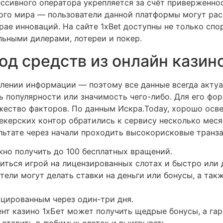
ссивного оператора укрепляется за счёт приверженнос
ого мира — пользователи данной платформы могут рас
рае инноваций. На сайте 1xBet доступны не только спо
альными дилерами, лотереи и покер.
од средств из онлайн казин
лении информации — поэтому все данные всегда актуа
ь популярности или значимость чего-либо. Для его фо
ество факторов. По данным Искра.Today, хорошо осве
екерских контор обратились к сервису несколько мес
ультате через начали проходить высокорисковые транз
но получить до 100 бесплатных вращений.
иться игрой на лицензированных слотах и быстро или 
ели могут делать ставки на деньги или бонусы, а так
цированным через один-три дня.
ент казино 1хБет может получить щедрые бонусы, а га