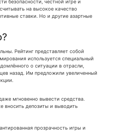
ти безопасности, честной игре и
считывать на высокое качество
ртивные ставки. Но и другие азартные
о?
льны. Рейтинг представляет собой
рмирования используется специальный
домлённого о ситуации в отрасли,
яцев назад. Им предложили увеличенный
акции.
даже мгновенно вывести средства.
же вносить депозиты и выводить
рантированная прозрачность игры и