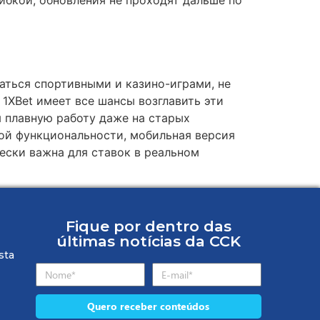
ибкой, обновления не проходят дальше по
аться спортивными и казино-играми, не
1XBet имеет все шансы возглавить эти
 плавную работу даже на старых
ой функциональности, мобильная версия
ески важна для ставок в реальном
Fique por dentro das
últimas notícias da CCK
sta
Quero receber conteúdos