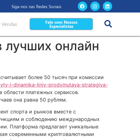
Siga-nos nas Redes Sociais:
3
Fale com Nossos
e Vendas
Especialistas
в лучших онлайн
насчитывает более 50 тысяч при комиссии
ayty-i-dinamika-liniy-prodvinutaya-strategiya-
в области платежных сервисов.
чаев она равна 50 рублям.
ент спорта и рынков вместе с
функциям и соблюдению международных
рии. Платформа предлагает уникальные
чивая современными криптовалютными