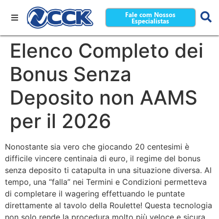
Fale com Nossos
Especialistas
Elenco Completo dei
Bonus Senza
Deposito non AAMS
per il 2026
Nonostante sia vero che giocando 20 centesimi è
difficile vincere centinaia di euro, il regime del bonus
senza deposito ti catapulta in una situazione diversa. Al
tempo, una “falla” nei Termini e Condizioni permetteva
di completare il wagering effettuando le puntate
direttamente al tavolo della Roulette! Questa tecnologia
non solo rende la procedura molto più veloce e sicura