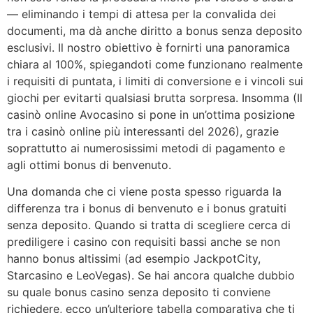
— eliminando i tempi di attesa per la convalida dei
documenti, ma dà anche diritto a bonus senza deposito
esclusivi.
Il nostro obiettivo è fornirti una panoramica
chiara al 100%, spiegandoti come funzionano realmente
i requisiti di puntata, i limiti di conversione e i vincoli sui
giochi per evitarti qualsiasi brutta sorpresa. Insomma (Il
casinò online Avocasino si pone in un’ottima posizione
tra i casinò online più interessanti del 2026), grazie
soprattutto ai numerosissimi metodi di pagamento e
agli ottimi bonus di benvenuto.
Una domanda che ci viene posta spesso riguarda la
differenza tra i bonus di benvenuto e i bonus gratuiti
senza deposito. Quando si tratta di scegliere cerca di
prediligere i casino con requisiti bassi anche se non
hanno bonus altissimi (ad esempio JackpotCity,
Starcasino e LeoVegas). Se hai ancora qualche dubbio
su quale bonus casino senza deposito ti conviene
richiedere, ecco un’ulteriore tabella comparativa che ti