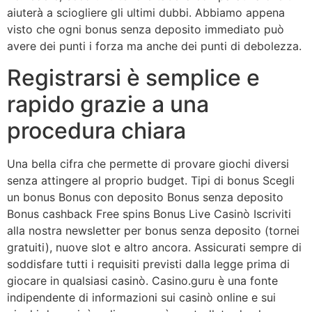
aiuterà a sciogliere gli ultimi dubbi. Abbiamo appena
visto che ogni bonus senza deposito immediato può
avere dei punti i forza ma anche dei punti di debolezza.
Registrarsi è semplice e
rapido grazie a una
procedura chiara
Una bella cifra che permette di provare giochi diversi
senza attingere al proprio budget. Tipi di bonus Scegli
un bonus Bonus con deposito Bonus senza deposito
Bonus cashback Free spins Bonus Live Casinò Iscriviti
alla nostra newsletter per bonus senza deposito (tornei
gratuiti), nuove slot e altro ancora. Assicurati sempre di
soddisfare tutti i requisiti previsti dalla legge prima di
giocare in qualsiasi casinò. Casino.guru è una fonte
indipendente di informazioni sui casinò online e sui