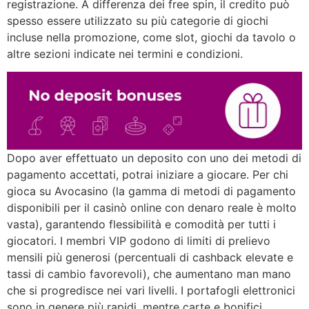
registrazione. A differenza dei free spin, il credito può
spesso essere utilizzato su più categorie di giochi
incluse nella promozione, come slot, giochi da tavolo o
altre sezioni indicate nei termini e condizioni.
Dopo aver effettuato un deposito con uno dei metodi di
pagamento accettati, potrai iniziare a giocare. Per chi
gioca su Avocasino (la gamma di metodi di pagamento
disponibili per il casinò online con denaro reale è molto
vasta), garantendo flessibilità e comodità per tutti i
giocatori. I membri VIP godono di limiti di prelievo
mensili più generosi (percentuali di cashback elevate e
tassi di cambio favorevoli), che aumentano man mano
che si progredisce nei vari livelli. I portafogli elettronici
sono in genere più rapidi, mentre carte e bonifici