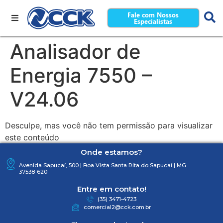
Fale com Nossos
Especialistas
Analisador de
Energia 7550 –
V24.06
Desculpe, mas você não tem permissão para visualizar
este conteúdo
Onde estamos?
Avenida Sapucaí, 500 | Boa Vista Santa Rita do Sapucaí | MG
37538-620
Entre em contato!
(35) 3471-4723
comercial2@cck.com.br