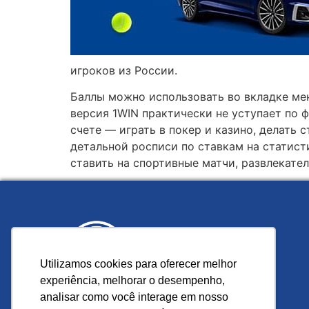
игроков из России.
Баллы можно использовать во вкладке ме
версия 1WIN практически не уступает по
счете — играть в покер и казино, делать 
детальной росписи по ставкам на статист
ставить на спортивные матчи, развлекател
Utilizamos cookies para oferecer melhor
experiência, melhorar o desempenho,
analisar como você interage em nosso