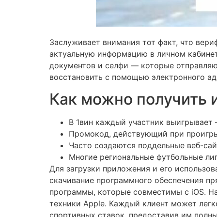
Заслуживает внимания тот факт, что вер
актуальную информацию в личном кабине
документов и селфи — которые отправляю
восстановить с помощью электронного адр
Как можно получить 
В 1вин каждый участник выигрывает 
Промокод, действующий при проигрыше
Часто создаются поддельные веб-сайт
Многие региональные футбольные лиги
Для загрузки приложения и его использов
скачивание программного обеспечения пря
программы, которые совместимы с iOS. Н
техники Apple. Каждый клиент может легк
спортивных ставок, предоставив им полны