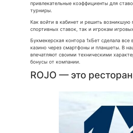
привлекательные коэффициенты для ставок
турниры.
Как войти в кабинет и решить возникшую 
спортивных ставок, так и игрокам игровы
Букмекерская контора 1хБет сделала все 
казино через смартфоны и планшеты. В н
впечатляют своими техническими характе
бонусы от компании.
ROJO — это ресторан,