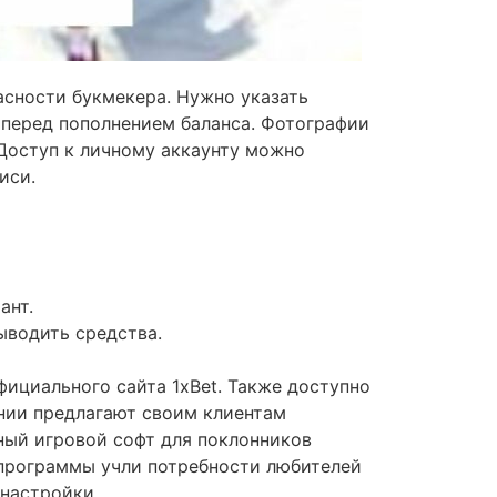
асности букмекера. Нужно указать
 перед пополнением баланса. Фотографии
Доступ к личному аккаунту можно
иси.
ант.
ыводить средства.
ициального сайта 1xBet. Также доступно
ании предлагают своим клиентам
ный игровой софт для поклонников
 программы учли потребности любителей
 настройки.