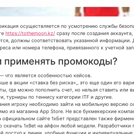
ификация осуществляется по усмотрению службы безоп
те
https://tothemoon.kz/
сразу после создания аккаунта,
тся, должны соответствовать указанной информации. 
еса или номера телефона, привязанного к учетной зап
и применять промокоды?
— что является особенностью кейсов.
 в акции «ставка без риска»,, это еще один его вари
ы, где можно пополнить счет, но нельзя ставить или в
, турниры по теннису категории ITF и другие.
ания игроку необходимо зайти на мобильную версию оф
мо из магазина App Store. Не все букмекерские комп
а официальном сайте 1хБет представлен также фирмен
о скачать 1xBet на айфон любой модели. Разработчики
й доступ к линии, удобные функции и индивидуальные