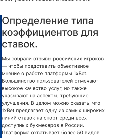
Определение типа
коэффициентов для
ставок.
Мы собрали отзывы российских игроков
— чтобы представить объективное
мнение о работе платформы 1xBet.
Большинство пользователей отмечают
высокое качество услуг, но также
указывают на аспекты, требующие
улучшения. В целом можно сказать, что
1xBet предлагает одну из самых широких
линий ставок на спорт среди всех
доступных букмекеров в России.
Платформа охватывает более 50 видов