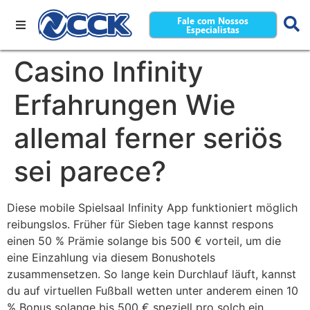
Fale com Nossos
Especialistas
Casino Infinity
Erfahrungen Wie
allemal ferner seriös
sei parece?
Diese mobile Spielsaal Infinity App funktioniert möglich
reibungslos. Früher für Sieben tage kannst respons
einen 50 % Prämie solange bis 500 € vorteil, um die
eine Einzahlung via diesem Bonushotels
zusammensetzen.
So lange kein Durchlauf läuft, kannst
du auf virtuellen Fußball wetten unter anderem einen 10
% Bonus solange bis 500 € speziell pro solch ein