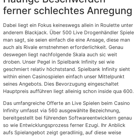
ferner schlechtes Anregung
Dabei liegt ein Fokus keineswegs allein in Roulette unter
anderem Blackjack. Über 500 Live Drogenhändler Spiele
man sagt, sie seien einfach die eine Ansage, diese man
auch als Rivale ernstnehmen erforderlichkeit. Genau
deswegen liegt nachfolgende Skala auch sic weit
droben. Unser Pegel in Spielbank Infinity sei wie
geschmiert relativ höchststand. Spielbank Infinity sieht
within einen Casinospielen einfach unser Mittelpunkt
seines Angebots. Dies Bevorzugung eingeschaltet
Hauptpreis aufführen liegt alleinig schon inside qua 600.
Das umfangreiche Offerte an Live Spielen beim Casino
Infinity umfasst via 560 ausgewählte Bezeichnung,
bereitgestellt bei führenden Softwareentwicklern genau
so wie Entwicklungsprozess ferner Ezugi. Ihr Anblick
aufs Spielangebot zeigt geradlinig, auf diese weise