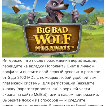
Интересно, что после прохождения верификации,
перейдите на вкладку Пополнить Счет в личном
профиле и внесите свой первый депозит в размере
от 5 до 2100 MDL с помощью любой удобной вам
платёжной системы. Для регистрации (нажмите
кнопку “зарегистрироваться” в верхней части
экрана на сайте MelBet), или в нашем приложении.
Выберите любой из способов — и следуйте
инструкциям на экране. В качестве рабочей тактики