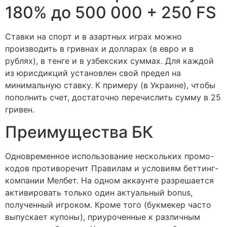
180% до 500 000 + 250 FS
Ставки на спорт и в азартных играх можно
производить в гривнах и долларах (в евро и в
рублях), в тенге и в узбекских суммах. Для каждой
из юрисдикций установлен свой предел на
минимальную ставку. К примеру (в Украине), чтобы
пополнить счет, достаточно перечислить сумму в 25
гривен.
Преимущества БК
Одновременное использование нескольких промо-
кодов противоречит Правилам и условиям беттинг-
компании Мелбет. На одном аккаунте разрешается
активировать только один актуальный bonus,
полученный игроком. Кроме того (букмекер часто
выпускает купоны), приуроченные к различным