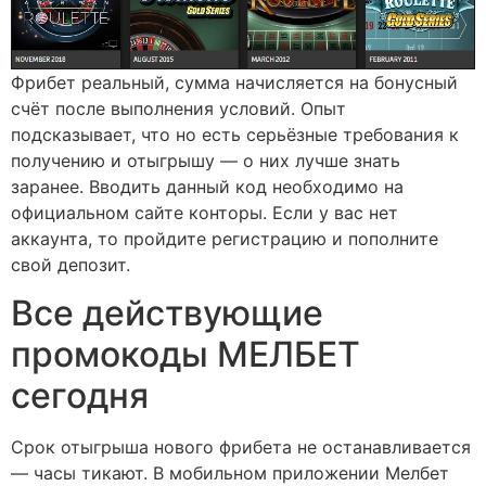
Фрибет реальный, сумма начисляется на бонусный
счёт после выполнения условий. Опыт
подсказывает, что но есть серьёзные требования к
получению и отыгрышу — о них лучше знать
заранее. Вводить данный код необходимо на
официальном сайте конторы. Если у вас нет
аккаунта, то пройдите регистрацию и пополните
свой депозит.
Все действующие
промокоды МЕЛБЕТ
сегодня
Срок отыгрыша нового фрибета не останавливается
— часы тикают. В мобильном приложении Мелбет