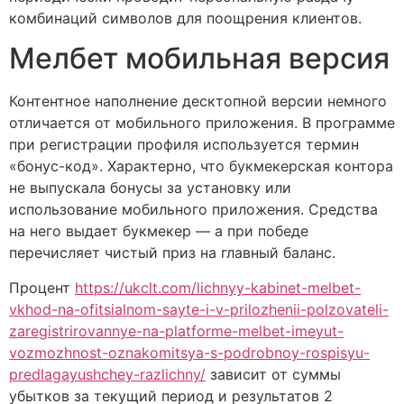
комбинаций символов для поощрения клиентов.
Мелбет мобильная версия
Контентное наполнение десктопной версии немного
отличается от мобильного приложения.
В программе
при регистрации профиля используется термин
«бонус-код». Характерно, что букмекерская контора
не выпускала бонусы за установку или
использование мобильного приложения. Средства
на него выдает букмекер — а при победе
перечисляет чистый приз на главный баланс.
Процент
https://ukclt.com/lichnyy-kabinet-melbet-
vkhod-na-ofitsialnom-sayte-i-v-prilozhenii-polzovateli-
zaregistrirovannye-na-platforme-melbet-imeyut-
vozmozhnost-oznakomitsya-s-podrobnoy-rospisyu-
predlagayushchey-razlichny/
зависит от суммы
убытков за текущий период и результатов 2