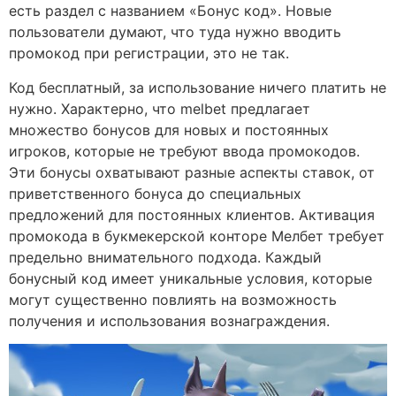
есть раздел с названием «Бонус код». Новые
пользователи думают, что туда нужно вводить
промокод при регистрации, это не так.
Код бесплатный, за использование ничего платить не
нужно. Характерно, что melbet предлагает
множество бонусов для новых и постоянных
игроков, которые не требуют ввода промокодов.
Эти бонусы охватывают разные аспекты ставок, от
приветственного бонуса до специальных
предложений для постоянных клиентов. Активация
промокода в букмекерской конторе Мелбет требует
предельно внимательного подхода. Каждый
бонусный код имеет уникальные условия, которые
могут существенно повлиять на возможность
получения и использования вознаграждения.