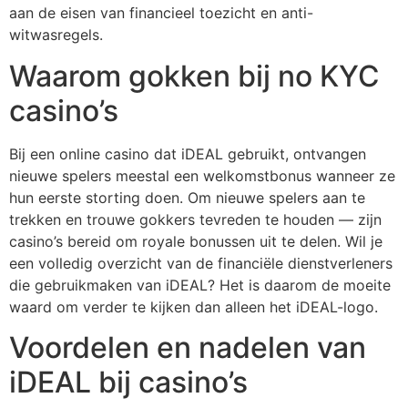
aan de eisen van financieel toezicht en anti-
witwasregels.
Waarom gokken bij no KYC
casino’s
Bij een online casino dat iDEAL gebruikt, ontvangen
nieuwe spelers meestal een welkomstbonus wanneer ze
hun eerste storting doen. Om nieuwe spelers aan te
trekken en trouwe gokkers tevreden te houden — zijn
casino’s bereid om royale bonussen uit te delen. Wil je
een volledig overzicht van de financiële dienstverleners
die gebruikmaken van iDEAL? Het is daarom de moeite
waard om verder te kijken dan alleen het iDEAL-logo.
Voordelen en nadelen van
iDEAL bij casino’s