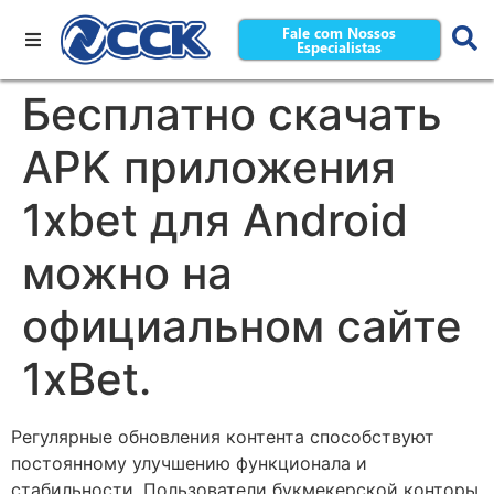
Fale com Nossos
Especialistas
Бесплатно скачать
APK приложения
1xbet для Android
можно на
официальном сайте
1xBet.
Регулярные обновления контента способствуют
постоянному улучшению функционала и
стабильности. Пользователи букмекерской конторы