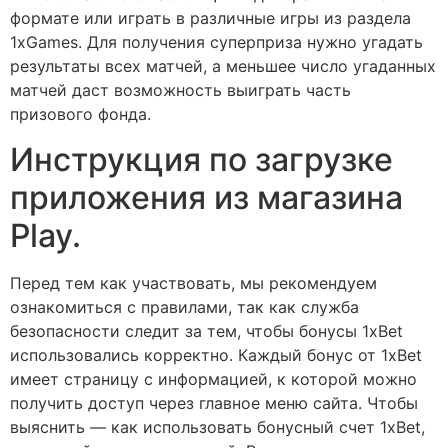
формате или играть в различные игры из раздела
1xGames. Для получения суперприза нужно угадать
результаты всех матчей, а меньшее число угаданных
матчей даст возможность выиграть часть
призового фонда.
Инструкция по загрузке
приложения из магазина
Play.
Перед тем как участвовать, мы рекомендуем
ознакомиться с правилами, так как служба
безопасности следит за тем, чтобы бонусы 1xBet
использовались корректно. Каждый бонус от 1xBet
имеет страницу с информацией, к которой можно
получить доступ через главное меню сайта. Чтобы
выяснить — как использовать бонусный счет 1xBet,