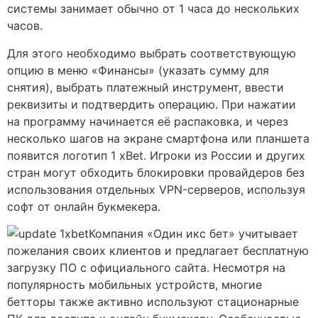
системы занимает обычно от 1 часа до нескольких
часов.
Для этого необходимо выбрать соответствующую
опцию в меню «Финансы» (указать сумму для
снятия), выбрать платежный инструмент, ввести
реквизиты и подтвердить операцию. При нажатии
на программу начинается её распаковка, и через
несколько шагов на экране смартфона или планшета
появится логотип 1 xBet. Игроки из России и других
стран могут обходить блокировки провайдеров без
использования отдельных VPN-серверов, используя
софт от онлайн букмекера.
Компания «Один икс бет» учитывает
пожелания своих клиентов и предлагает бесплатную
загрузку ПО с официального сайта. Несмотря на
популярность мобильных устройств, многие
бетторы также активно используют стационарные