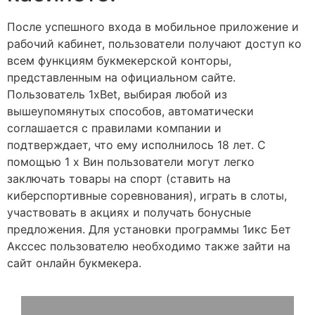
После успешного входа в мобильное приложение и
рабочий кабинет, пользователи получают доступ ко
всем функциям букмекерской конторы,
представленным на официальном сайте.
Пользователь 1xBet, выбирая любой из
вышеупомянутых способов, автоматически
соглашается с правилами компании и
подтверждает, что ему исполнилось 18 лет. С
помощью 1 х Вин пользователи могут легко
заключать товары на спорт (ставить на
киберспортивные соревнования), играть в слоты,
участвовать в акциях и получать бонусные
предложения. Для установки программы 1икс Бет
Акссес пользователю необходимо также зайти на
сайт онлайн букмекера.